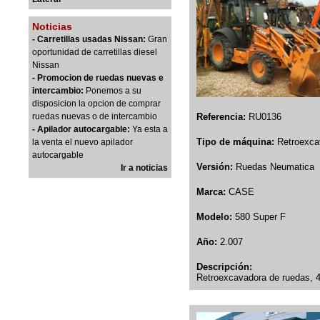
Noticias
- Carretillas usadas Nissan:
Gran
oportunidad de carretillas diesel
Nissan
- Promocion de ruedas nuevas e
intercambio:
Ponemos a su
disposicion la opcion de comprar
ruedas nuevas o de intercambio
Referencia:
RU0136
- Apilador autocargable:
Ya esta a
Tipo de máquina:
Retroexca
la venta el nuevo apilador
autocargable
Versión:
Ruedas Neumatica
Ir a noticias
Marca:
CASE
Modelo:
580 Super F
Año:
2.007
Descripción:
Retroexcavadora de ruedas, 4