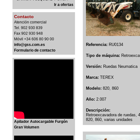
Ir a ofertas
Contacto
Atención comercial
Tel. 902 930 839
Fax 902 930 948
Móvil +34 606 80 90 00
Referencia:
RU0134
info@gss.com.es
Formulario de contacto
Tipo de máquina:
Retroexca
Versión:
Ruedas Neumatica
Marca:
TEREX
Modelo:
820, 860
Año:
2.007
Descripción:
Retroexcavadora de ruedas, 4
820, 860, varias unidades
Apilador Autocargable Furgón
Gran Volumen