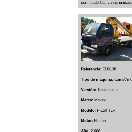
certificado CE, varias unidad
Referencia:
CU0138
Tipo de máquina:
CamiÃ³n 
Versión:
Telescopico
Marca:
Movex
Modelo:
P-150 TLR
Motor:
Nissan
Año:
2.006