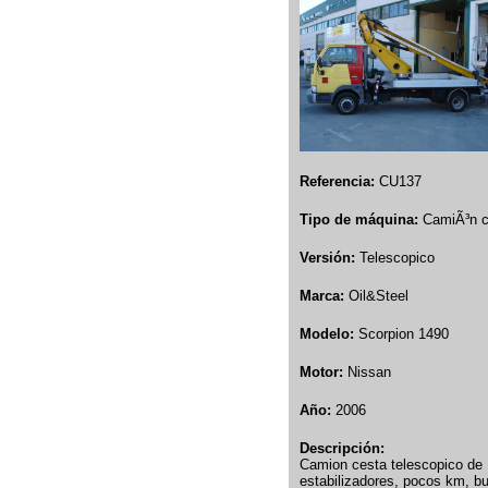
Referencia:
CU137
Tipo de máquina:
CamiÃ³n c
Versión:
Telescopico
Marca:
Oil&Steel
Modelo:
Scorpion 1490
Motor:
Nissan
Año:
2006
Descripción:
Camion cesta telescopico de 1
estabilizadores, pocos km, b